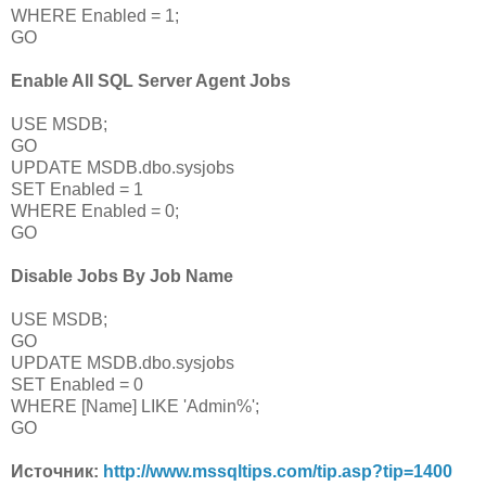
WHERE Enabled = 1;
GO
Enable All SQL Server Agent Jobs
USE MSDB;
GO
UPDATE MSDB.dbo.sysjobs
SET Enabled = 1
WHERE Enabled = 0;
GO
Disable Jobs By Job Name
USE MSDB;
GO
UPDATE MSDB.dbo.sysjobs
SET Enabled = 0
WHERE [Name] LIKE 'Admin%';
GO
Источник:
http://www.mssqltips.com/tip.asp?tip=1400