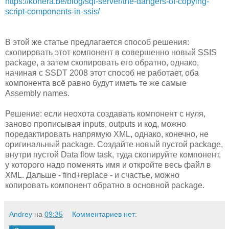
https://kohera.be/blog/sql-server/the-dangers-of-copying-
script-components-in-ssis/
В этой же статье предлагается способ решения:
скопировать этот компонент в совершенно новый SSIS
package, а затем скопировать его обратно, однако,
начиная с SSDT 2008 этот способ не работает, оба
компонента всё равно будут иметь те же самые
Assembly names.
Решение: если неохота создавать компонент с нуля,
заново прописывая inputs, outputs и код, можно
поредактировать напрямую XML, однако, конечно, не
оригинальный package. Создайте новый пустой package,
внутри пустой
Data flow task, туда скопируйте компонент,
у которого надо поменять имя и откройте весь файл в
XML. Дальше - find+replace - и счастье, можно
копировать компонент обратно в основной package.
Andrey
на
09:35
Комментариев нет: