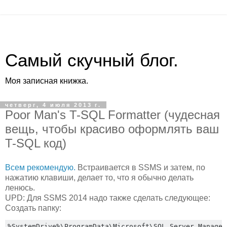
Самый скучный блог.
Моя записная книжка.
четверг, 4 июля 2013 г.
Poor Man's T-SQL Formatter (чудесная
вещь, чтобы красиво оформлять ваш
T-SQL код)
Всем рекомендую.
Встраивается в SSMS и затем, по
нажатию клавиши, делает то, что я обычно делать
ленюсь.
UPD: Для SSMS 2014 надо также сделать следующее:
Создать папку:
%
SystemDrive
%\
ProgramData
\
Microsoft
\
SQL Server Managem